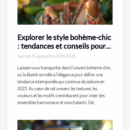
Explorer le style bohème-chic
: tendances et conseils pour
2023
Samedi 14 septembre 2024 01:08
Laissez-vous transporter dans l'univers bohème-chic,
où la liberté se mêle à l'élégance pour définir une
tendance intemporelle qui continue de séduire en
2023. Au cœur de cet univers, les textures, les
couleurs et les motifs s'entrelacent pour créer des
ensembles harmonieux et nonchalants. Cet...