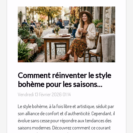
Comment réinventer le style
bohème pour les saisons
modernes ?
Vendredi 13 février 2026 01:14
Le style bohème, à la fois libre et artistique, séduit par
son alliance de confort et d’authenticité. Cependant, il
évolue sans cesse pour répondre aux tendances des
saisons modernes. Découvrez comment ce courant