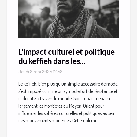
L'impact culturel et politique
du keffieh dans les
mouvements modernes
Jeudi 8 mai 2025 17:58
Le keffieh, bien plus qu'un simple accessoire de mode,
s'est imposé comme un symbole fort de résistance et
d'identité à travers le monde. Son impact dépasse
largement les frontières du Moyen-Orient pour
influencer les sphères culturelles et politiques au sein
des mouvements modernes. Cet emblème...