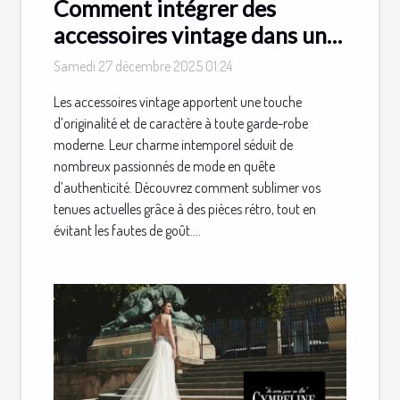
Comment intégrer des
accessoires vintage dans une
garde-robe moderne ?
Samedi 27 décembre 2025 01:24
Les accessoires vintage apportent une touche
d’originalité et de caractère à toute garde-robe
moderne. Leur charme intemporel séduit de
nombreux passionnés de mode en quête
d’authenticité. Découvrez comment sublimer vos
tenues actuelles grâce à des pièces rétro, tout en
évitant les fautes de goût....