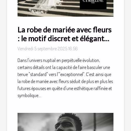
La robe de mariée avec fleurs
: le motif discret et élégant
qui fait toute la différence !
Vendredi 5 septembre 2025 16:56
Dans l'univers nuptial en perpétuelle évolution,
certains détails ont la capacité de faire basculer une
tenue "standard" vers l'"exceptionnel". C'est ainsi que
la robe de mariée avec fleurs séduit de plus en plus les
futures épouses en quête d'une esthétique raffinée et
symbolique...