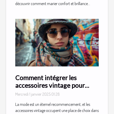
découvrir comment marier confort et brillance...
Comment intégrer les
accessoires vintage pour
rafraîchir votre style
Mercredi 1 janvier 2025 01:28
quotidien
La mode est un éternel recommencement, et les
accessoires vintage occupent une place de choix dans