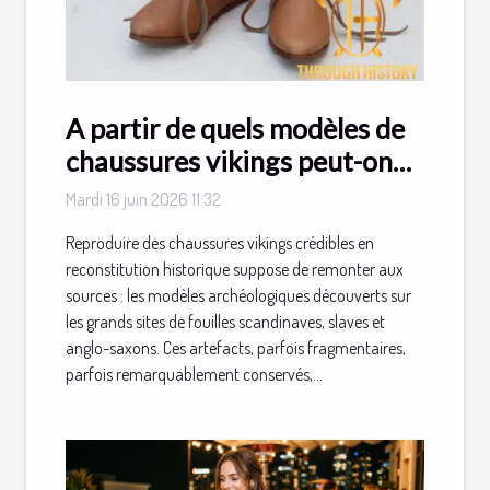
A partir de quels modèles de
chaussures vikings peut-on
en fabriquer ?
Mardi 16 juin 2026 11:32
Reproduire des chaussures vikings crédibles en
reconstitution historique suppose de remonter aux
sources : les modèles archéologiques découverts sur
les grands sites de fouilles scandinaves, slaves et
anglo-saxons. Ces artefacts, parfois fragmentaires,
parfois remarquablement conservés,...