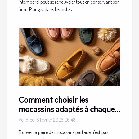
intemporel peut se renouveler tout en conservant son
âme. Plongez dans les pistes...
Comment choisir les
mocassins adaptés à chaque
occasion ?
Vendredi 6 février 2026 20:48
Trouver la paire de mocassins parfaite n'est pas