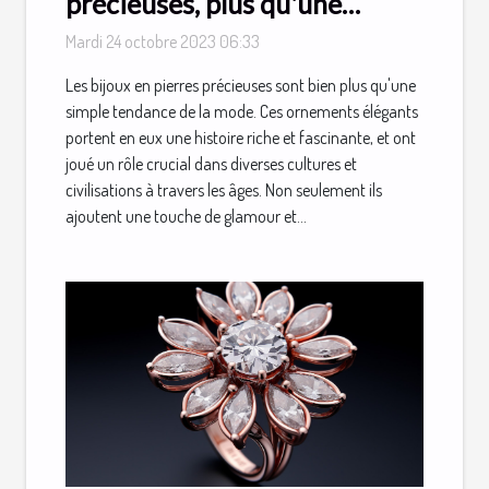
précieuses, plus qu'une
simple mode
Mardi 24 octobre 2023 06:33
Les bijoux en pierres précieuses sont bien plus qu'une
simple tendance de la mode. Ces ornements élégants
portent en eux une histoire riche et fascinante, et ont
joué un rôle crucial dans diverses cultures et
civilisations à travers les âges. Non seulement ils
ajoutent une touche de glamour et...