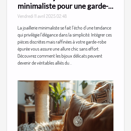
minimaliste pour une garde-
robe épurée
Vendredi 11 avril 2025 02:48
La joaillerie minimaliste se fait l'écho d'une tendance
qui privilégie l'élégance dans la simplicité. Intégrer ces
pièces discrètes mais raffinées à votre garde-robe
épurée vous assure une allure chic sans effort.
Découvrez comment les bijoux délicats peuvent
devenir de véritables alliés du...