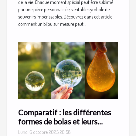
de la vie. Chaque moment spécial peut être sublimé
par une pièce personnalisée, véritable symbole de
souvenirs impérissables. Découvrez dans cet article
comment un bijou sur mesure peut...
Comparatif : les différentes
formes de bolas et leurs
spécificités
Lundi 6 octobre 2025 20:58