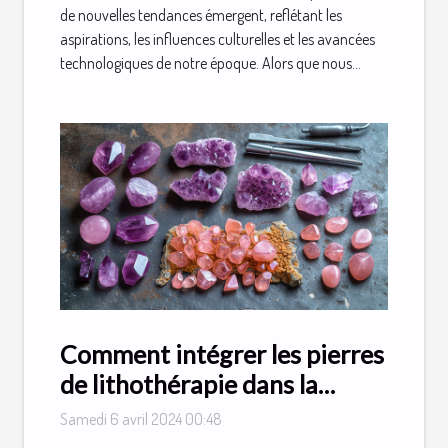
de nouvelles tendances émergent, reflétant les
aspirations, les influences culturelles et les avancées
technologiques de notre époque. Alors que nous...
Comment intégrer les pierres
de lithothérapie dans la
création de bijoux uniques
Samedi 6 avril 2024 00:48