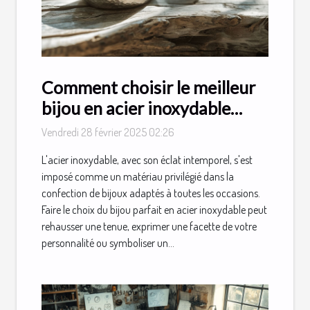
Comment choisir le meilleur
bijou en acier inoxydable
pour chaque occasion
Vendredi 28 février 2025 02:26
L'acier inoxydable, avec son éclat intemporel, s'est
imposé comme un matériau privilégié dans la
confection de bijoux adaptés à toutes les occasions.
Faire le choix du bijou parfait en acier inoxydable peut
rehausser une tenue, exprimer une facette de votre
personnalité ou symboliser un...