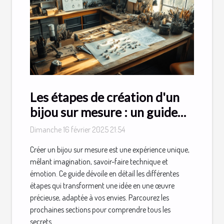
Les étapes de création d'un
bijou sur mesure : un guide
détaillé
Dimanche 16 février 2025 21:54
Créer un bijou sur mesure est une expérience unique,
mêlant imagination, savoir-faire technique et
émotion. Ce guide dévoile en détail les différentes
étapes qui transforment une idée en une œuvre
précieuse, adaptée à vos envies. Parcourez les
prochaines sections pour comprendre tous les
secrets...