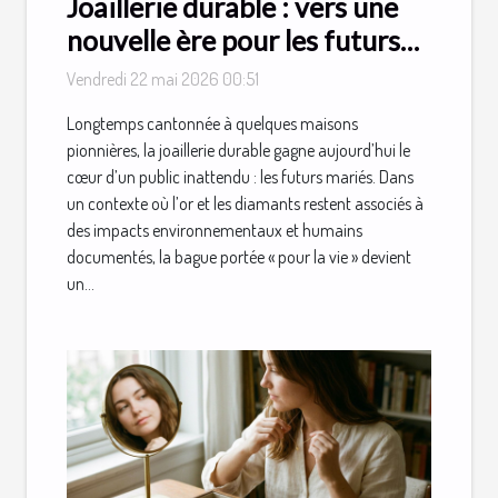
Joaillerie durable : vers une
nouvelle ère pour les futurs
mariés
Vendredi 22 mai 2026 00:51
Longtemps cantonnée à quelques maisons
pionnières, la joaillerie durable gagne aujourd’hui le
cœur d’un public inattendu : les futurs mariés. Dans
un contexte où l’or et les diamants restent associés à
des impacts environnementaux et humains
documentés, la bague portée « pour la vie » devient
un...