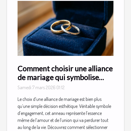
Comment choisir une alliance
de mariage qui symbolise
parfaitement votre amour ?
Samedi 7 mars 2026 01:12
Le choix d’une alliance de mariage est bien plus
qu’une simple décision esthétique. Véritable symbole
d’engagement, cet anneau représente l’essence
même de l’amour et de l’union qui va perdurer tout
au long de la vie. Découvrez comment sélectionner