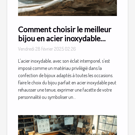
Comment choisir le meilleur
bijou en acier inoxydable
pour chaque occasion
Vendredi 28 février 2025 02:26
L'acier inoxydable, avec son éclat intemporel, s'est
imposé comme un matériau privilégié dans la
confection de bijoux adaptés à toutes les occasions.
Faire le choix du bijou parfait en acier inoxydable peut
rehausser une tenue, exprimer une facette de votre
personnalité ou symboliser un...