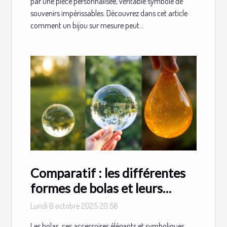
par une pièce personnalisée, véritable symbole de
souvenirs impérissables. Découvrez dans cet article
comment un bijou sur mesure peut...
Comparatif : les différentes
formes de bolas et leurs
spécificités
Lundi 6 octobre 2025 20:58
Les bolas, ces accessoires élégants et symboliques,