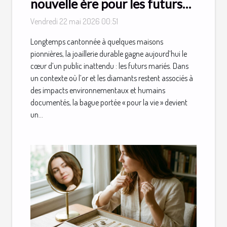
nouvelle ère pour les futurs
mariés
Vendredi 22 mai 2026 00:51
Longtemps cantonnée à quelques maisons
pionnières, la joaillerie durable gagne aujourd’hui le
cœur d’un public inattendu : les futurs mariés. Dans
un contexte où l’or et les diamants restent associés à
des impacts environnementaux et humains
documentés, la bague portée « pour la vie » devient
un...