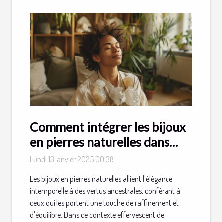
Comment intégrer les bijoux
en pierres naturelles dans
votre quotidien
Lundi 13 janvier 2025 00:38
Les bijoux en pierres naturelles allient l'élégance
intemporelle à des vertus ancestrales, conférant à
ceux qui les portent une touche de raffinement et
d'équilibre. Dans ce contexte effervescent de