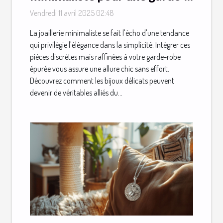
robe épurée
Vendredi 11 avril 2025 02:48
La joaillerie minimaliste se fait l'écho d'une tendance
qui privilégie l'élégance dans la simplicité. Intégrer ces
pièces discrètes mais raffinées à votre garde-robe
épurée vous assure une allure chic sans effort.
Découvrez comment les bijoux délicats peuvent
devenir de véritables alliés du...