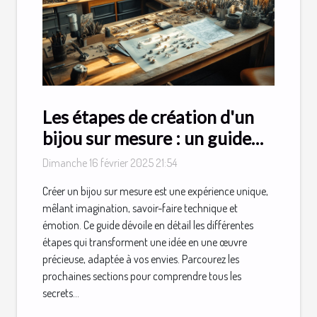
Les étapes de création d'un
bijou sur mesure : un guide
détaillé
Dimanche 16 février 2025 21:54
Créer un bijou sur mesure est une expérience unique,
mêlant imagination, savoir-faire technique et
émotion. Ce guide dévoile en détail les différentes
étapes qui transforment une idée en une œuvre
précieuse, adaptée à vos envies. Parcourez les
prochaines sections pour comprendre tous les
secrets...