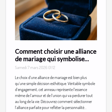
Comment choisir une alliance
de mariage qui symbolise
parfaitement votre amour ?
Samedi 7 mars 2026 01:12
Le choix d’une alliance de mariage est bien plus
qu’une simple décision esthétique. Véritable symbole
d’engagement, cet anneau représente l’essence
même de l’amour et de l’union qui va perdurer tout
au long de la vie. Découvrez comment sélectionner
l’alliance parfaite pour refléter la personnalité...