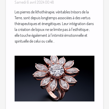
création de bijoux uniques
Samedi 6 avril 2024 00:48
Les pierres de lithothérapie, véritables trésors de la
Terre, sont depuis longtemps associées à des vertus
thérapeutiques et énergétiques. Leur intégration dans
la création de bijoux ne se limite pas à l'esthétique ;
elle touche également à l'intimité émotionnelle et
spirituelle de celui ou celle...