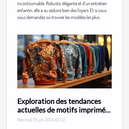
incontournable. Robuste, élégante et d'un entretien
enfantin, elle a su séduire bien des foyers. Et si vous
vous demandez où trouver les modèles les plus...
Exploration des tendances
actuelles de motifs imprimés
sur les sweatshirts et t-shirts
Mercredi 19 juin 2024 03:02