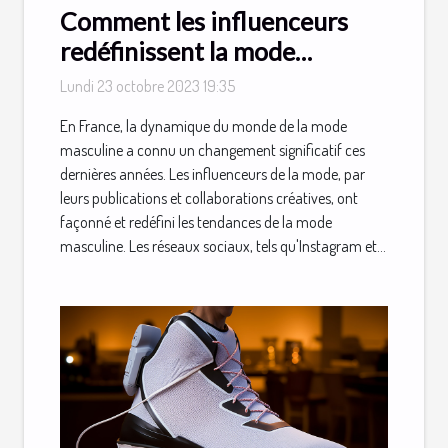
Comment les influenceurs
redéfinissent la mode
masculine
Lundi 23 octobre 2023 19:35
En France, la dynamique du monde de la mode
masculine a connu un changement significatif ces
dernières années. Les influenceurs de la mode, par
leurs publications et collaborations créatives, ont
façonné et redéfini les tendances de la mode
masculine. Les réseaux sociaux, tels qu'Instagram et...