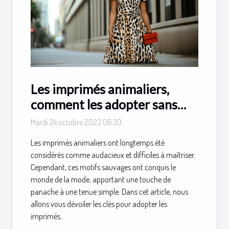
Les imprimés animaliers,
comment les adopter sans
faux-pas
Mardi 24 octobre 2023 06:33
Les imprimés animaliers ont longtemps été
considérés comme audacieux et difficiles à maîtriser.
Cependant, ces motifs sauvages ont conquis le
monde de la mode, apportant une touche de
panache à une tenue simple. Dans cet article, nous
allons vous dévoiler les clés pour adopter les
imprimés...