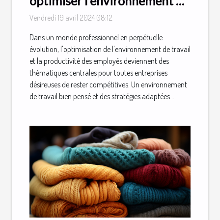
optimiser l'environnement de
travail et la productivité des
Vendredi 19 avril 2024 08:12
employés
Dans un monde professionnel en perpétuelle
évolution, l'optimisation de l'environnement de travail
et la productivité des employés deviennent des
thématiques centrales pour toutes entreprises
désireuses de rester compétitives. Un environnement
de travail bien pensé et des stratégies adaptées...