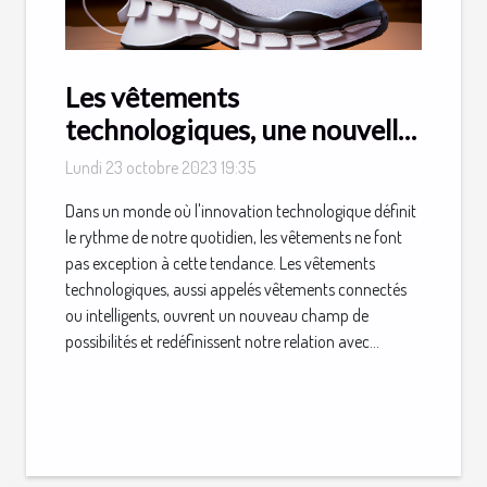
Les vêtements
technologiques, une nouvelle
tendance à suivre
Lundi 23 octobre 2023 19:35
Dans un monde où l'innovation technologique définit
le rythme de notre quotidien, les vêtements ne font
pas exception à cette tendance. Les vêtements
technologiques, aussi appelés vêtements connectés
ou intelligents, ouvrent un nouveau champ de
possibilités et redéfinissent notre relation avec...