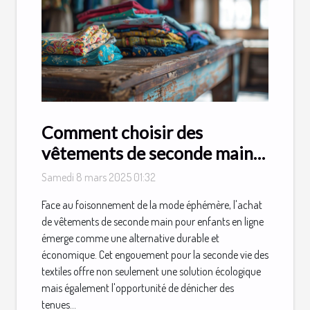
Comment choisir des
vêtements de seconde main
pour enfants en ligne
Samedi 8 mars 2025 01:32
Face au foisonnement de la mode éphémère, l'achat
de vêtements de seconde main pour enfants en ligne
émerge comme une alternative durable et
économique. Cet engouement pour la seconde vie des
textiles offre non seulement une solution écologique
mais également l'opportunité de dénicher des
tenues...