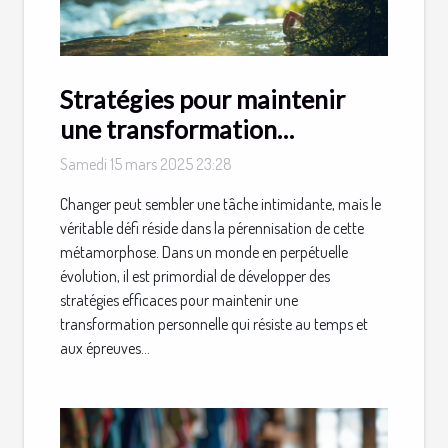
Stratégies pour maintenir
une transformation
personnelle durable
Samedi 15 mars 2025 23:28
Changer peut sembler une tâche intimidante, mais le
véritable défi réside dans la pérennisation de cette
métamorphose. Dans un monde en perpétuelle
évolution, il est primordial de développer des
stratégies efficaces pour maintenir une
transformation personnelle qui résiste au temps et
aux épreuves...