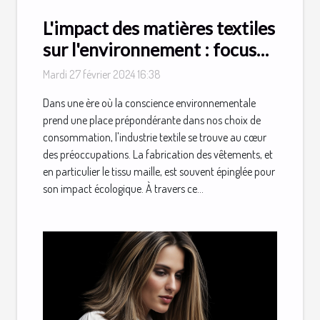
L'impact des matières textiles
sur l'environnement : focus
sur le tissu maille
Mardi 27 février 2024 16:38
Dans une ère où la conscience environnementale
prend une place prépondérante dans nos choix de
consommation, l'industrie textile se trouve au cœur
des préoccupations. La fabrication des vêtements, et
en particulier le tissu maille, est souvent épinglée pour
son impact écologique. À travers ce...