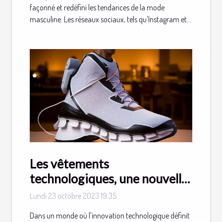
façonné et redéfini les tendances de la mode
masculine. Les réseaux sociaux, tels qu'Instagram et...
Les vêtements
technologiques, une nouvelle
tendance à suivre
Lundi 23 octobre 2023 19:35
Dans un monde où l'innovation technologique définit