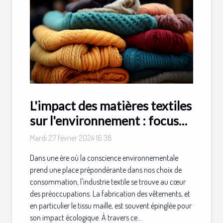
L'impact des matières textiles
sur l'environnement : focus
sur le tissu maille
Mardi 27 février 2024 16:38
Dans une ère où la conscience environnementale
prend une place prépondérante dans nos choix de
consommation, l'industrie textile se trouve au cœur
des préoccupations. La fabrication des vêtements, et
en particulier le tissu maille, est souvent épinglée pour
son impact écologique. À travers ce...