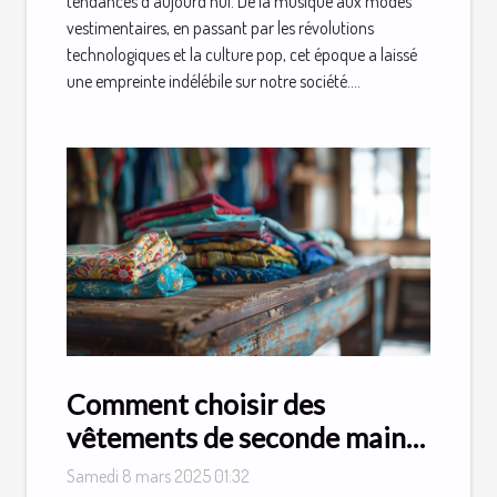
tendances d'aujourd'hui. De la musique aux modes
vestimentaires, en passant par les révolutions
technologiques et la culture pop, cet époque a laissé
une empreinte indélébile sur notre société....
Comment choisir des
vêtements de seconde main
pour enfants en ligne
Samedi 8 mars 2025 01:32