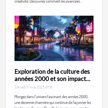
créativité. Découvrez comment les avancées...
Exploration de la culture des
années 2000 et son impact
sur les tendances actuelles
Samedi 17 mai 2025 01:18
Plongez dans l'univers fascinant des années 2000,
une décennie charnière qui continue de façonner les