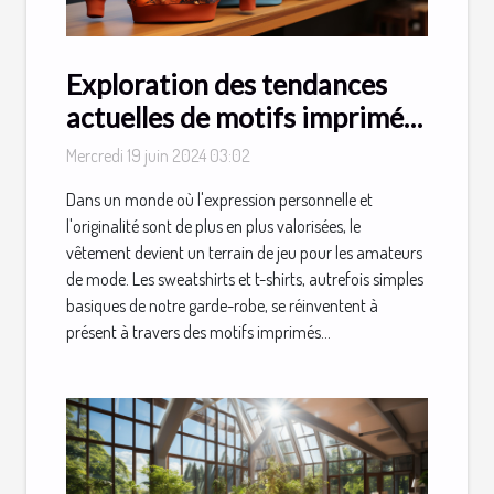
Exploration des tendances
actuelles de motifs imprimés
sur les sweatshirts et t-shirts
Mercredi 19 juin 2024 03:02
Dans un monde où l'expression personnelle et
l'originalité sont de plus en plus valorisées, le
vêtement devient un terrain de jeu pour les amateurs
de mode. Les sweatshirts et t-shirts, autrefois simples
basiques de notre garde-robe, se réinventent à
présent à travers des motifs imprimés...