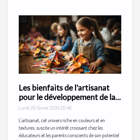
Les bienfaits de l'artisanat
pour le développement de la
créativité chez les enfants
Lundi 26 février 2024 20:48
L'artisanat, cet univers riche en couleurs et en
textures, suscite un intérêt croissant chez les
éducateurs et les parents conscients de son potentiel