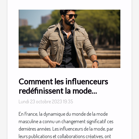
Comment les influenceurs
redéfinissent la mode
masculine
Lundi 23 octobre 2023 19:35
En France, la dynamique du monde de la mode
masculine a connu un changement significatif ces
dernières années. Les influenceurs de la mode, par
leurs publications et collaborations créatives, ont