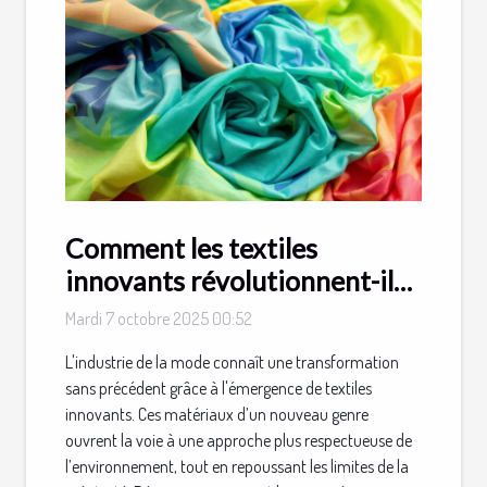
Comment les textiles
innovants révolutionnent-ils
la mode durable ?
Mardi 7 octobre 2025 00:52
L'industrie de la mode connaît une transformation
sans précédent grâce à l'émergence de textiles
innovants. Ces matériaux d’un nouveau genre
ouvrent la voie à une approche plus respectueuse de
l’environnement, tout en repoussant les limites de la