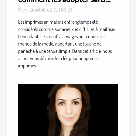
faux-pas
Mardi 24 octobre 2023 06:33
Les imprimés animaliers ont longtemps été
considérés comme audacieux et difficiles à maîtriser.
Cependant, ces motifs sauvages ont conquis le
monde de la mode, apportant une touche de
panache à une tenue simple. Dans cet article, nous
allons vous dévoiler les clés pour adopter les
imprimés...